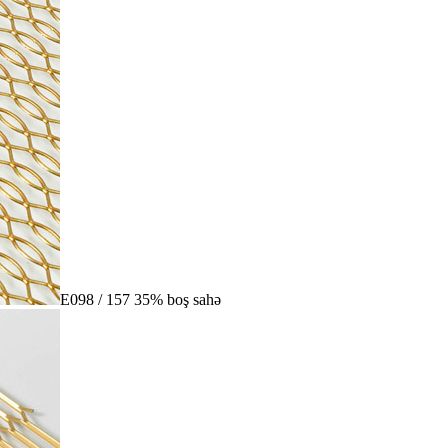
E098 / 157 35% boş sahə