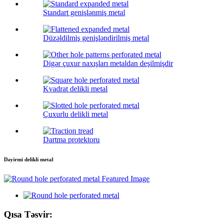
Standart genişlənmiş metal
Düzəldilmiş genişləndirilmiş metal
Digər çuxur naxışları metaldan deşilmişdir
Kvadrat delikli metal
Çuxurlu delikli metal
Dartma protektoru
Dəyirmi delikli metal
Qısa Təsvir: