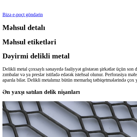
Bizə e-poçt göndərin
Məhsul detalı
Məhsul etiketləri
Dəyirmi delikli metal
Delikli metal çoxsaylı sənayedə fəaliyyət göstərən şirkətlər üçün son də
zımbalar və ya preslər istifadə edərək istehsal olunur. Perforasiya 
aparıla bilər. Delikli metalımız bütün memarlıq tətbiqetmələrində çox 
Ən yaxşı satılan delik nişanları