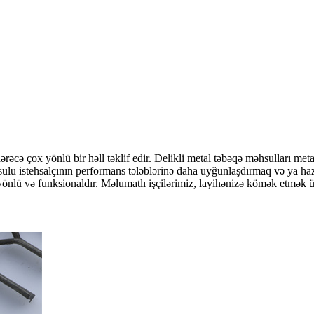
rəcə çox yönlü bir həll təklif edir. Delikli metal təbəqə məhsulları meta
məhsulu istehsalçının performans tələblərinə daha uyğunlaşdırmaq və ya
yönlü və funksionaldır. Məlumatlı işçilərimiz, layihənizə kömək etmək üç