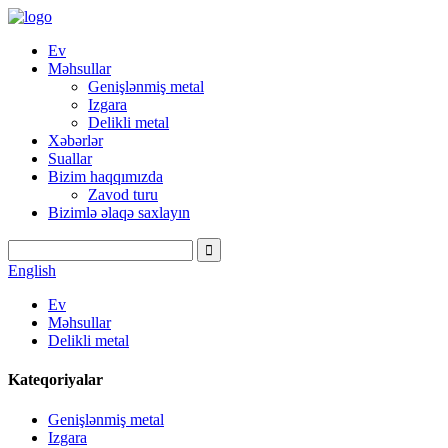
Ev
Məhsullar
Genişlənmiş metal
Izgara
Delikli metal
Xəbərlər
Suallar
Bizim haqqımızda
Zavod turu
Bizimlə əlaqə saxlayın
English
Ev
Məhsullar
Delikli metal
Kateqoriyalar
Genişlənmiş metal
Izgara