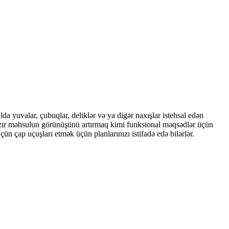
lda yuvalar, çubuqlar, deliklər və ya digər naxışlar istehsal edən
 hazır məhsulun görünüşünü artırmaq kimi funksional məqsədlər üçün
ün çap uçuşları etmək üçün planlarınızı istifadə edə bilərlər.