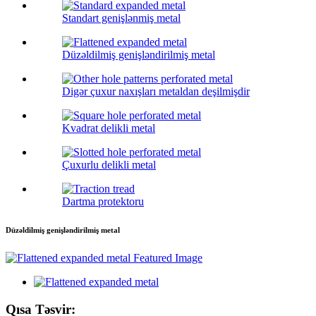
Standart genişlənmiş metal
Düzəldilmiş genişləndirilmiş metal
Digər çuxur naxışları metaldan deşilmişdir
Kvadrat delikli metal
Çuxurlu delikli metal
Dartma protektoru
Düzəldilmiş genişləndirilmiş metal
Qısa Təsvir: