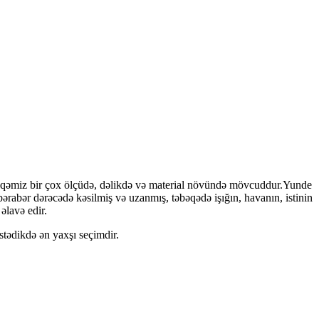
bəqəmiz bir çox ölçüdə, dəlikdə və material növündə mövcuddur.Yunde
ərabər dərəcədə kəsilmiş və uzanmış, təbəqədə işığın, havanın, istinin
əlavə edir.
stədikdə ən yaxşı seçimdir.