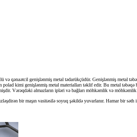
lü və qənaətcil genişlənmiş metal tədarükçüdür. Genişlənmiş metal tə
olad kimi genişlənmiş metal materialları təklif edir. Bu metal təbəqə b
mişdir. Vərəqdəki almazların ipləri və bağları möhkəmlik və möhkəmlik 
əşdirən bir maşın vasitəsilə soyuq şəkildə yuvarlanır. Hamar bir səth i