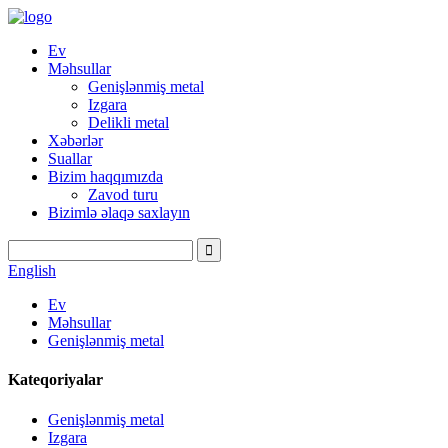
Ev
Məhsullar
Genişlənmiş metal
Izgara
Delikli metal
Xəbərlər
Suallar
Bizim haqqımızda
Zavod turu
Bizimlə əlaqə saxlayın
English
Ev
Məhsullar
Genişlənmiş metal
Kateqoriyalar
Genişlənmiş metal
Izgara