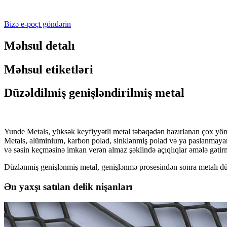
Bizə e-poçt göndərin
Məhsul detalı
Məhsul etiketləri
Düzəldilmiş genişləndirilmiş metal
Yunde Metals, yüksək keyfiyyətli metal təbəqədən hazırlanan çox yön
Metals, alüminium, karbon polad, sinklənmiş polad və ya paslanmayan p
və səsin keçməsinə imkan verən almaz şəklində açıqlıqlar əmələ gətir
Düzlənmiş genişlənmiş metal, genişlənmə prosesindən sonra metalı düzl
Ən yaxşı satılan delik nişanları