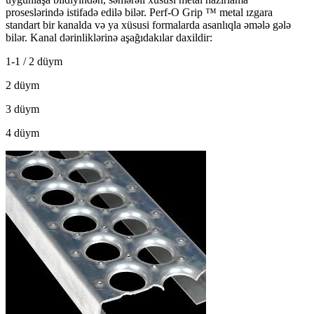
proseslərində istifadə edilə bilər. Perf-O Grip ™ metal ızgara
standart bir kanalda və ya xüsusi formalarda asanlıqla əmələ gələ
bilər. Kanal dərinliklərinə aşağıdakılar daxildir:
1-1 / 2 düym
2 düym
3 düym
4 düym