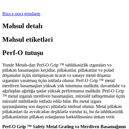
Bizə e-poçt göndərin
Məhsul detalı
Məhsul etiketləri
Perf-O tutuşu
Yunde Metals-dan Perf-O Grip ™ təhlükəsizlik ızgaraları və
pilləkən basamaqları keçidlər, pilləkənlər, pilləkənlər və polad
döşəmələr üçün sürüşməyən ticarət və sənaye metal döşəmə
ızgaraları yaratmaq üçün istifadə olunur. Perf-O Grip ™ metal
merdiven basamaqları yüksək yük tutumuna malikdir, davamlıdır və
ağırlıqdan ağırlığa qədər yüksək performansa malikdir. Perf-O Grip
™ metal ızgaralı merdiven basamaqları, müxtəlif tətbiqetmələr üçün
müxtəlif mühitlərdə istifadə edilə bilər. Bu metal ızgara
qaynaqlanmış son daşıyıcı plitələrlə istehsal olunur. Metal pilləkən
pilləkənləri də əvvəlcədən deşiklərlə vurulur ki, bu da təhlükəsizlik
pilləkənlərinin pilləkən zolaqlarına bərkidilməsinə imkan verir.
Perf-O Grip ™ Safety Metal Grating və Merdiven Basamağının