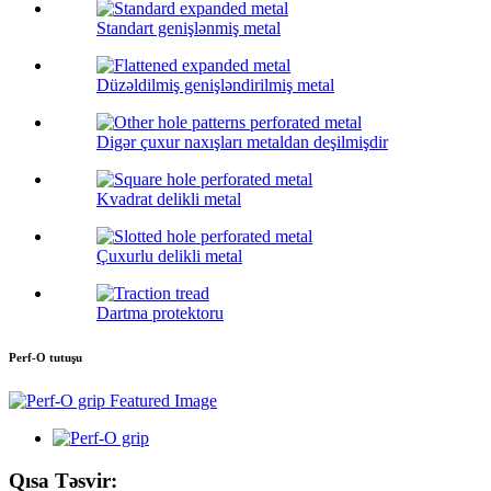
Standart genişlənmiş metal
Düzəldilmiş genişləndirilmiş metal
Digər çuxur naxışları metaldan deşilmişdir
Kvadrat delikli metal
Çuxurlu delikli metal
Dartma protektoru
Perf-O tutuşu
Qısa Təsvir: