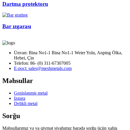
Dartma protektoru
Bar ızgarası
Ünvan: Bina No1-1 Bina No1-1 Weier Yolu, Anping Ölkə,
Hebei, Çin
Telefon: 86- (0) 311-67307005
E-poçt: sales@meshmetals.com
Məhsullar
Genişlənmiş metal
Izgara
Delikli metal
Sorğu
Məhsullarımız və ya qiymət siyahımız barədə sorğu üçün xahiş