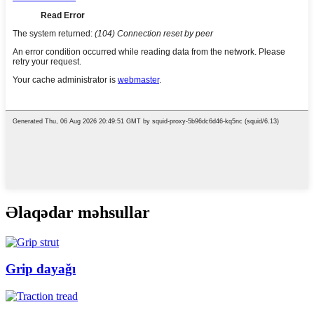
Əlaqədar məhsullar
Grip dayağı