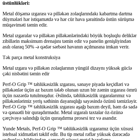
üstünlükləri:
Metal döşəmə ızgarası və pilləkən zolaqlarındakı kabartma dartma
düymələri hər istiqamətdə və hər cür hava şəraitində üstün sürüşmə
müqaviməti təmin edir.
Metal ızgaralar və pilləkən pilləkənlərindəki böyük boşluqlu deliklər
zibillərin maksimum drenajını təmin edir və panelin genişliyindən
asılı olaraq 50% -ə qədər sərbəst havanın açılmasına imkan verir.
Tək parça metal konstruksiya
Metal ızgara və pilləkən zolaqlarının yüngül dizaynı yüksək güclə
çəki nisbətini təmin edir
Perf-O Grip ™ təhlükəsizlik ızgarası, sənaye piyada keçidləri və
pilləkənlər üçün az baxım tələb olunan uzun bir zəmin ızgarası ömrü
üçün nəzərdə tutulmuşdur. Əslində, təhlükəsizlik ızgaralarımız və
pilləkənlərimiz yeriş səthinin dayanıqlığı sayəsində özünü təmizləyir.
Perf-O Grip ™ təhlükəsizlik ızgarası aşağı baxım deyil, həm də sadə
və qənaətli bir quraşdırmadır. Metal ızgaralı taxtalar öz-özünə
çərçivəyə salındığı üçün quraşdırma prosesi tez və asandır.
Yunde Metals, Perf-O Grip ™ təhlükəsizlik ızgaramız üçün xüsusi
istehsal xidmətləri təklif edir. Bu tip metal rəflər yüksək dərəcədə
uyğunlaşa bildiyindən, səmərəli xüsusi metal hazırlama