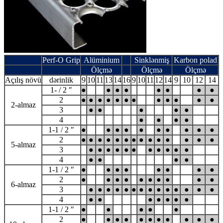
Perf-O Grip
Alüminium
Sinklənmiş
Karbon polad
Ölçmə
Ölçmə
Ölçmə
Açılış növü
dərinlik
9
10
11
13
14
16
9
10
11
12
14
9
10
12
14
1- / 2 ″
●
●
●
●
●
●
●
●
2
●
●
●
●
●
●
●
●
●
●
●
●
2-almaz
3
●
●
●
●
●
4
●
●
●
●
1-1 / 2 ″
●
●
●
●
●
●
●
●
●
●
2
●
●
●
●
●
●
●
●
●
●
●
●
●
●
5-almaz
3
●
●
●
●
●
●
●
●
●
●
●
4
●
●
●
●
1-1 / 2 ″
●
●
●
●
●
●
●
●
2
●
●
●
●
●
●
●
●
●
●
6-almaz
3
●
●
●
●
●
●
●
●
●
●
●
●
●
●
4
●
●
●
●
●
●
●
1-1 / 2 ″
●
●
●
●
●
2
●
●
●
●
●
●
●
●
●
●
●