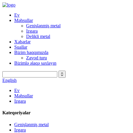
Ev
Məhsullar
Genişlənmiş metal
Izgara
Delikli metal
Xəbərlər
Suallar
Bizim haqqımızda
Zavod turu
Bizimlə əlaqə saxlayın
English
Ev
Məhsullar
Izgara
Kateqoriyalar
Genişlənmiş metal
Izgara