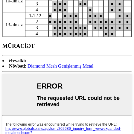
10-almaz
3
●
●
●
●
●
●
●
4
●
●
●
●
●
●
1-1 / 2 ″
●
●
●
●
●
●
●
●
●
2
●
●
●
●
●
●
●
●
●
●
●
●
●
13-almaz
3
●
●
●
●
●
●
●
●
●
●
●
●
●
4
●
●
●
●
●
●
●
●
●
MÜRACİƏT
Əvvəlki:
Növbəti:
Diamond Mesh Genişlənmiş Metal