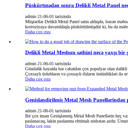
Püskürtmədən sonra Delikli Metal Panel nec
admin 21-06-01 tarixində
Müştərilər Delikli Metal Panel satın aldıqda, bəzən məhsu
korroziyaya davamlılıqla püskürtülmüşdür ki, bu da məhsul
Daha çox oxu
Delikli Metal Meshun səthini necə yaxşı bir 
admin 21-06-01 tarixində
Gündəlik həyatda hər cəhətdən çox populyar olan dəlikli
Çoxsaylı üslubların və çoxsaylı ifaların üstünlükləri ilə sevi
Daha çox oxu
Genişləndirilmiş Metal Mesh Panellərindən
admin 21-06-01 tarixində
Bir çox insan Genişlənmiş Metal Mesh Panellərin heç vax
paslanacaq, lakin paslanma ehtimalı nisbətən azdır. Ümumi
Daha çox oxu