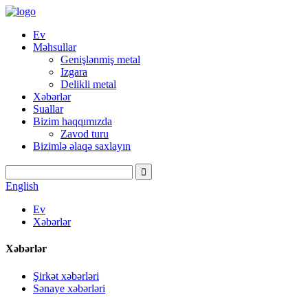
Ev
Məhsullar
Genişlənmiş metal
Izgara
Delikli metal
Xəbərlər
Suallar
Bizim haqqımızda
Zavod turu
Bizimlə əlaqə saxlayın
English
Ev
Xəbərlər
Xəbərlər
Şirkət xəbərləri
Sənaye xəbərləri