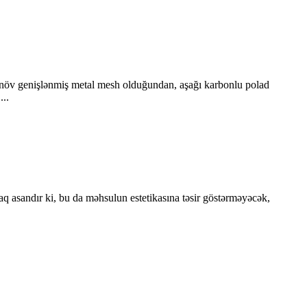
ir növ genişlənmiş metal mesh olduğundan, aşağı karbonlu polad
..
 asandır ki, bu da məhsulun estetikasına təsir göstərməyəcək,