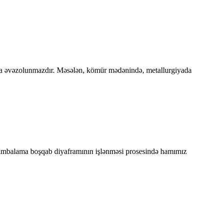
 da əvəzolunmazdır. Məsələn, kömür mədənində, metallurgiyada
 Zımbalama boşqab diyaframının işlənməsi prosesində hamımız