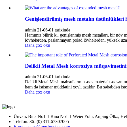
Genişləndirilmiş mesh metalın üstünlükləri 
admin 21-06-01 tarixində
Hamımız bilirik ki, genişlənmiş mesh metalları, bir növ 
lövhələrdən, paslanmayan polad lövhələrdən, yüksək uza
Daha çox oxu
Delikli Metal Mesh korroziya müqavimətini
admin 21-06-01 tarixində
Delikli Metal Mesh məhsullarının əsas materialı əsasən 
həm də istismar müddətini xeyli azaldır. Bu səbəbdən iste
Daha çox oxu
Ünvan: Bina No1-1 Bina No1-1 Weier Yolu, Anping Ölkə, Heb
Telefon: 86- (0) 311-67307005
E-poçt: sales@meshmetals.com