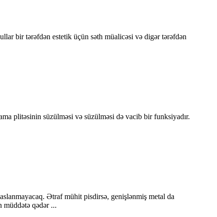
lar bir tərəfdən estetik üçün səth müalicəsi və digər tərəfdən
a plitəsinin süzülməsi və süzülməsi də vacib bir funksiyadır.
aslanmayacaq. Ətraf mühit pisdirsə, genişlənmiş metal da
n müddətə qədər ...