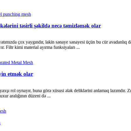
ərini təsirli şəkildə necə təmizləmək olar
atımızda çox yaygındır, lakin sənaye sənayesi üçün bu cür avadanlıq
. Filtr kimi material ayırma funksiyaları ...
əyin etmək olar
axşı rol oynayır, buna görə xüsusi ələk deliklərini anlamaq lazımdır.
çuxur aralığının düzeni də ...
n