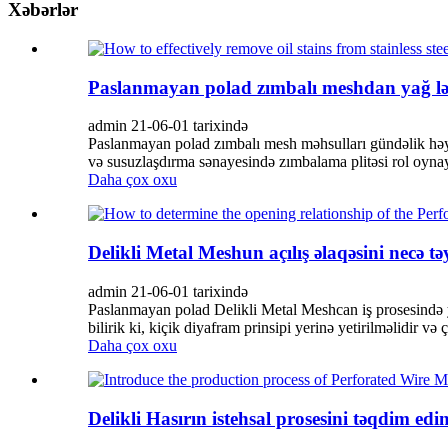
Xəbərlər
Paslanmayan polad zımbalı meshdan yağ ləkəl
admin 21-06-01 tarixində
Paslanmayan polad zımbalı mesh məhsulları gündəlik həy
və susuzlaşdırma sənayesində zımbalama plitəsi rol oynayır
Daha çox oxu
Delikli Metal Meshun açılış əlaqəsini necə t
admin 21-06-01 tarixində
Paslanmayan polad Delikli Metal Meshcan iş prosesində y
bilirik ki, kiçik diyafram prinsipi yerinə yetirilməlidir və 
Daha çox oxu
Delikli Hasırın istehsal prosesini təqdim edi