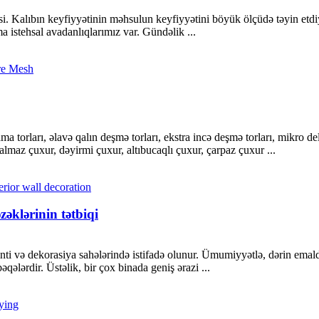
si. Kalıbın keyfiyyətinin məhsulun keyfiyyətini böyük ölçüdə təyin etdiy
istehsal avadanlıqlarımız var. Gündəlik ...
ma torları, əlavə qalın deşmə torları, ekstra incə deşmə torları, mikro de
lmaz çuxur, dəyirmi çuxur, altıbucaqlı çuxur, çarpaz çuxur ...
zəklərinin tətbiqi
inti və dekorasiya sahələrində istifadə olunur. Ümumiyyətlə, dərin emal
ələrdir. Üstəlik, bir çox binada geniş ərazi ...