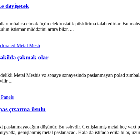
ə dəyişəcək
lları müalicə etmək üçün elektrostatik püskürtmə tələb edirlər. Bu məhsul
un istismar müddətini artıra bilər. ...
şəkildə çəkmək olar
 delikli Metal Meshis və sənaye sənayesində paslanmayan polad zımbalam
lir ...
 pas çıxarma üsulu
t paslanmayacağını düşünür. Bu səhvdir. Genişlənmiş metal heç vaxt p
yyətlə, genişlənmiş metal paslanacaq. Hələ də istifadə edilə bilər, uzu