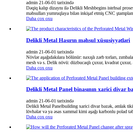
admin 21-06-01 tarixində
Dəqiq kalıp dizaynı ilə Delikli Meshbegins istehsal prose
məhsulları yumruqlaya bilən inkişaf etmiş CNC ştamplama 
Daha çox oxu
Delikli Metal Hasırın məhsul xüsusiyyətləri
admin 21-06-01 tarixində
Növlər aşağıdakılara bölünür: naxışlı zərb torları, zımbala
mesh və s. Delik növü: düzbucaqlı çuxur, kvadrat çuxur, a
Daha çox oxu
Delikli Metal Panel binasının xarici divar bə
admin 21-06-01 tarixində
Delikli Metal Panelbuilding xarici divar bəzək, əmlak tik
lövhələr və ya əsas xammal kimi aşağı karbonlu polad təbəq
Daha çox oxu