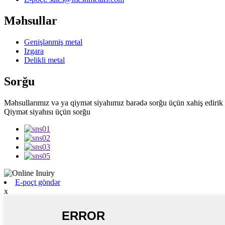
Məhsullar
Genişlənmiş metal
Izgara
Delikli metal
Sorğu
Məhsullarımız və ya qiymət siyahımız barədə sorğu üçün xahiş edirik 
Qiymət siyahısı üçün sorğu
E-poçt göndər
x