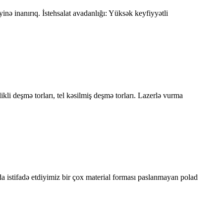
inə inanırıq. İstehsalat avadanlığı: Yüksək keyfiyyətli
likli deşmə torları, tel kəsilmiş deşmə torları. Lazerlə vurma
da istifadə etdiyimiz bir çox material forması paslanmayan polad