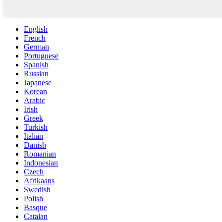
English
French
German
Portuguese
Spanish
Russian
Japanese
Korean
Arabic
Irish
Greek
Turkish
Italian
Danish
Romanian
Indonesian
Czech
Afrikaans
Swedish
Polish
Basque
Catalan