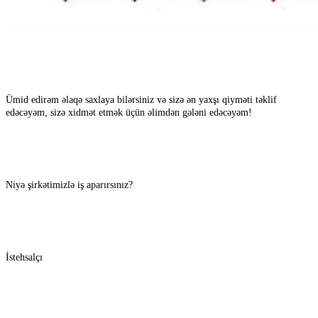
Ümid edirəm əlaqə saxlaya bilərsiniz və sizə ən yaxşı qiyməti təklif
edəcəyəm, sizə xidmət etmək üçün əlimdən gələni edəcəyəm!
Niyə şirkətimizlə iş aparırsınız?
İstehsalçı