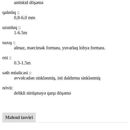
antiskid döşəmə
qalınlıq ::
0,8-6,0 mm
uzunluq ::
1-6.5m
naxış ::
almaz, mərcimək forması, yuvarlaq lobya forması.
eni ::
0.3-1.5m
səth müalicəsi ::
əvvəlcədən sinklənmiş, isti daldırma sinklənmiş
növü:
delikli sürüşməyə qarşı döşəmə
Məhsul təsviri