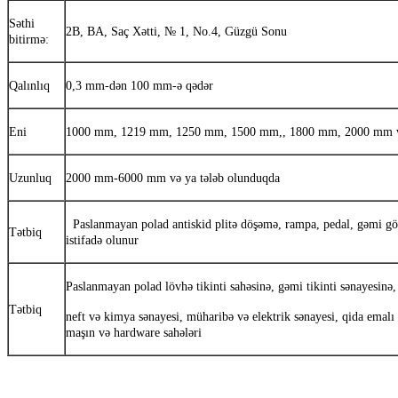
Səthi
2B, BA, Saç Xətti, № 1, No.4, Güzgü Sonu
bitirmə:
Qalınlıq
0,3 mm-dən 100 mm-ə qədər
Eni
1000 mm, 1219 mm, 1250 mm, 1500 mm,, 1800 mm, 2000 mm və
Uzunluq
2000 mm-6000 mm və ya tələb olunduqda
Paslanmayan polad antiskid plitə döşəmə, rampa, pedal, gəmi göy
Tətbiq
istifadə olunur
Paslanmayan polad lövhə tikinti sahəsinə, gəmi tikinti sənayesinə,
Tətbiq
neft və kimya sənayesi, müharibə və elektrik sənayesi, qida emalı və
maşın və hardware sahələri