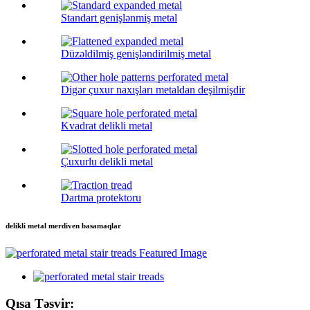
Standart genişlənmiş metal
Düzəldilmiş genişləndirilmiş metal
Digər çuxur naxışları metaldan deşilmişdir
Kvadrat delikli metal
Çuxurlu delikli metal
Dartma protektoru
delikli metal merdiven basamaqlar
Qısa Təsvir: