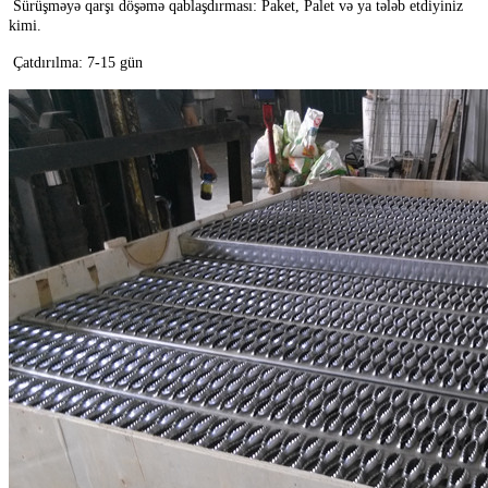
Sürüşməyə qarşı döşəmə qablaşdırması: Paket, Palet və ya tələb etdiyiniz
kimi.
Çatdırılma: 7-15 gün