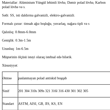
Materiallar: Alüminium Yüngül lehimli lövhə, Dəmir polad lövhə, Karbon
polad lövhə və s.
Səth: SS, isti daldırma galvanizli, elektro-galvanizli.
Formalı çuxur: timsah ağız boşluğu, yuvarlaq, nağara tipli və s
Qalınlıq: 0.8mm-6.0mm
Genişlik: 0.3m-1.5m
Uzunluq: 1m-6.5m
Müştərinin ölçüsü istəyi olaraq istehsal edə bilərik.
Xüsusiyyət:
Əmtəə
paslanmayan polad antiskid boşqab
Sinif
201 304 310s 309s 321 316l 316 430 301 302 305
Standart
ASTM, AISI, GB, JIS, KS, EN