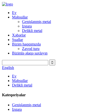
Ev
Məhsullar
Genişlənmiş metal
Izgara
Delikli metal
Xəbərlər
Suallar
Bizim haqqımızda
Zavod turu
Bizimlə əlaqə saxlayın
English
Ev
Məhsullar
Delikli metal
Kateqoriyalar
Genişlənmiş metal
Izgara