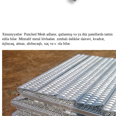
Xüsusiyyətlər: Punched Mesh adlanır, qatlanmış və ya düz panellərdə təmin
edilə bilər. Müxtəlif metal lövhədən. zımbalı dəliklər dairəvi, kvadrat,
üçbucaq, almaz, altıbucaqlı, xaç və s. ola bilər.