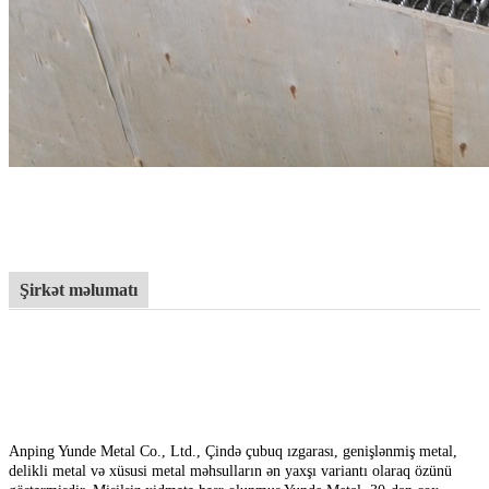
Şirkət məlumatı
Anping Yunde Metal Co., Ltd., Çində çubuq ızgarası, genişlənmiş metal,
delikli metal və xüsusi metal məhsulların ən yaxşı variantı olaraq özünü