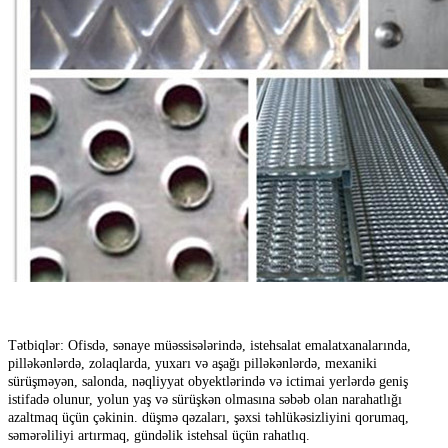
Tətbiqlər: Ofisdə, sənaye müəssisələrində, istehsalat emalatxanalarında,
pilləkənlərdə, zolaqlarda, yuxarı və aşağı pilləkənlərdə, mexaniki
sürüşməyən, salonda, nəqliyyat obyektlərində və ictimai yerlərdə geniş
istifadə olunur, yolun yaş və sürüşkən olmasına səbəb olan narahatlığı
azaltmaq üçün çəkinin. düşmə qəzaları, şəxsi təhlükəsizliyini qorumaq,
səmərəliliyi artırmaq, gündəlik istehsal üçün rahatlıq.