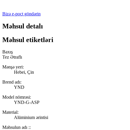
Bizə e-poçt göndərin
Məhsul detalı
Məhsul etiketləri
Baxış
Tez Ətraflı
Mənşə yeri:
Hebei, Çin
Brend adı:
YND
Model nömrəsi:
YND-G-ASP
Material:
Alüminium ərintisi
Məhsulun adı ::