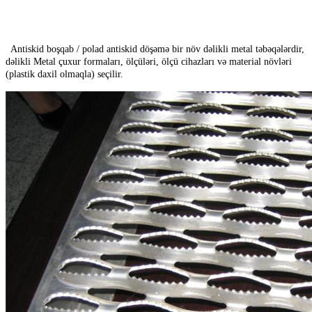
Antiskid boşqab / polad antiskid döşəmə bir növ dəlikli metal təbəqələrdir,
dəlikli Metal çuxur formaları, ölçüləri, ölçü cihazları və material növləri
(plastik daxil olmaqla) seçilir.