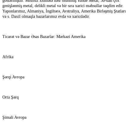
göstərmişdir. Misilsiz xidmətə həsr olunmuş Yunde Metal, 30-dan çox
genişlənmiş metal, delikli metal və bir sıra xarici məhsullar təqdim edir.
Yaponlarımız, Almaniya, İngiltərə, Avstraliya, Amerika Birləşmiş Ştatları
və s. Daxil olmaqla bazarlarımız evdə və xaricdədir.
Ticarət və Bazar Əsas Bazarlar: Mərkəzi Amerika
Afrika
Şərqi Avropa
Orta Şərq
Şimali Avropa