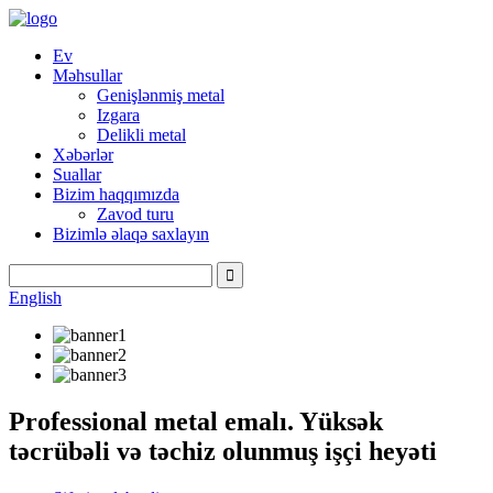
Ev
Məhsullar
Genişlənmiş metal
Izgara
Delikli metal
Xəbərlər
Suallar
Bizim haqqımızda
Zavod turu
Bizimlə əlaqə saxlayın
English
Professional metal emalı. Yüksək
təcrübəli və təchiz olunmuş işçi heyəti