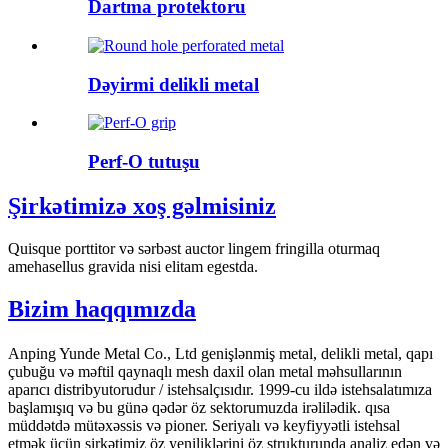
Dartma protektoru
Dəyirmi delikli metal
Perf-O tutuşu
Şirkətimizə xoş gəlmisiniz
Quisque porttitor və sərbəst auctor lingem fringilla oturmaq
amehasellus gravida nisi elitam egestda.
Bizim haqqımızda
Anping Yunde Metal Co., Ltd genişlənmiş metal, delikli metal, qapı
çubuğu və məftil qaynaqlı mesh daxil olan metal məhsullarının
aparıcı distribyutorudur / istehsalçısıdır. 1999-cu ildə istehsalatımıza
başlamışıq və bu günə qədər öz sektorumuzda irəlilədik. qısa
müddətdə mütəxəssis və pioner. Seriyalı və keyfiyyətli istehsal
etmək üçün şirkətimiz öz yeniliklərini öz strukturunda analiz edən və