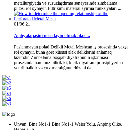
metallurgiyada və susuzlaşdırma sənayesində zımbalama
plitəsi rol oynayır. Filtr kimi material ayırma funksiyaları ...
01/06
21
Açılış əlaqəsini necə təyin etmək olar ...
Paslanmayan polad Delikli Metal Meshcan iş prosesində yaxşı
rol oynayır, buna görə xüsusi ələk deliklərini anlamaq
lazımdır. Zımbalama boşqab diyaframının işlənməsi
prosesində hamımız bilirik ki, kiçik diyafram prinsipi yerinə
yetirilməlidir və çuxur aralığının düzeni də ...
Ünvan: Bina No1-1 Bina No1-1 Weier Yolu, Anping Ölkə,
Hebei, Çin