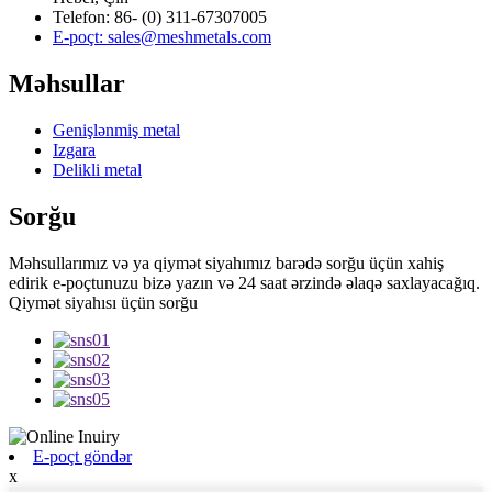
Telefon: 86- (0) 311-67307005
E-poçt: sales@meshmetals.com
Məhsullar
Genişlənmiş metal
Izgara
Delikli metal
Sorğu
Məhsullarımız və ya qiymət siyahımız barədə sorğu üçün xahiş
edirik e-poçtunuzu bizə yazın və 24 saat ərzində əlaqə saxlayacağıq.
Qiymət siyahısı üçün sorğu
E-poçt göndər
x