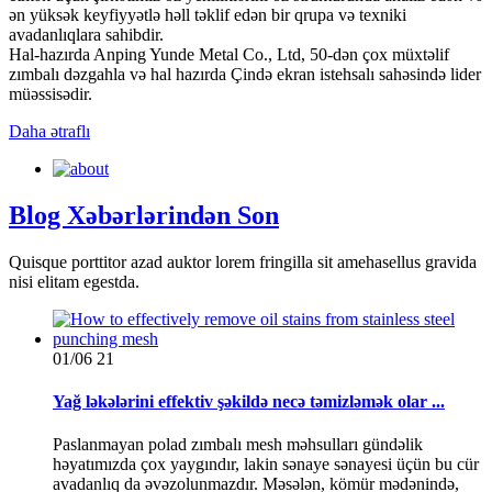
ən yüksək keyfiyyətlə həll təklif edən bir qrupa və texniki
avadanlıqlara sahibdir.
Hal-hazırda Anping Yunde Metal Co., Ltd, 50-dən çox müxtəlif
zımbalı dəzgahla və hal hazırda Çində ekran istehsalı sahəsində lider
müəssisədir.
Daha ətraflı
Blog Xəbərlərindən Son
Quisque porttitor azad auktor lorem fringilla sit amehasellus gravida
nisi elitam egestda.
01/06
21
Yağ ləkələrini effektiv şəkildə necə təmizləmək olar ...
Paslanmayan polad zımbalı mesh məhsulları gündəlik
həyatımızda çox yaygındır, lakin sənaye sənayesi üçün bu cür
avadanlıq da əvəzolunmazdır. Məsələn, kömür mədənində,